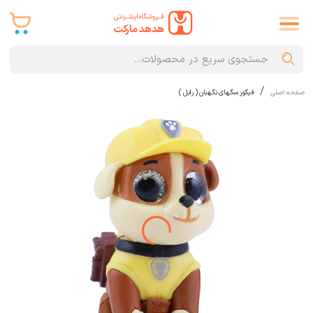
صفحه اصلی
فیگور سگهای نگهبان ( رابل )