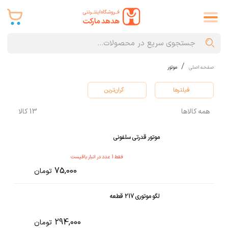
صفحه اصلی
موتور
فیلترها
گران‌ترین
همه کالاها
13
کالا
موتور قدرتی سلفونی
فقط
1
عدد در انبار باقیست
75,000
تومان
لگو موتوری 217 قطعه
294,000
تومان