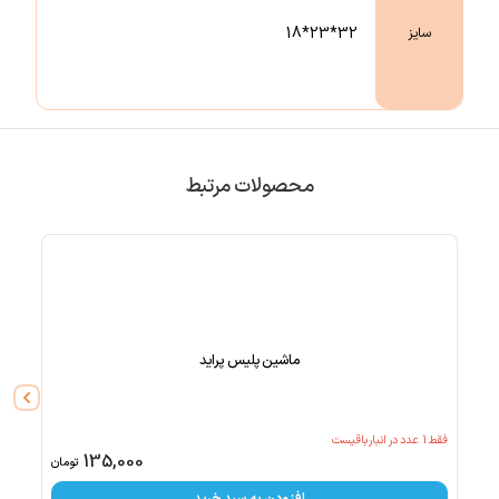
32*23*18
سایز
محصولات مرتبط
ماشین پلیس پراید
فقط
1
عدد در انبار باقیست
135,000
تومان