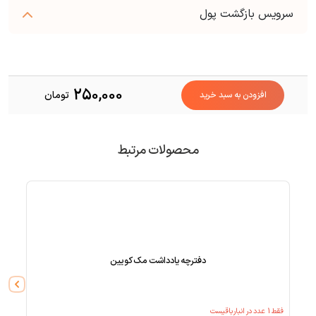
سرویس بازگشت پول
250,000
تومان
افزودن به سبد خرید
محصولات مرتبط
دفترچه یادداشت مک کویین
فقط
1
عدد در انبار باقیست
فقط
1
عد