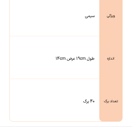
سیمی
ویژگی
طول 19cm عرض 14cm
اندازه
40 برگ
تعداد برگ