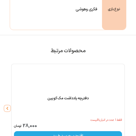
فکری وهوشی
نوع بازی
محصولات مرتبط
دفترچه یادداشت مک کویین
فقط
1
عدد در انبار باقیست
فقط
1
عد
28,000
تومان