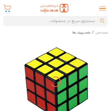
صفحه اصلی
مکعب روبیک _150